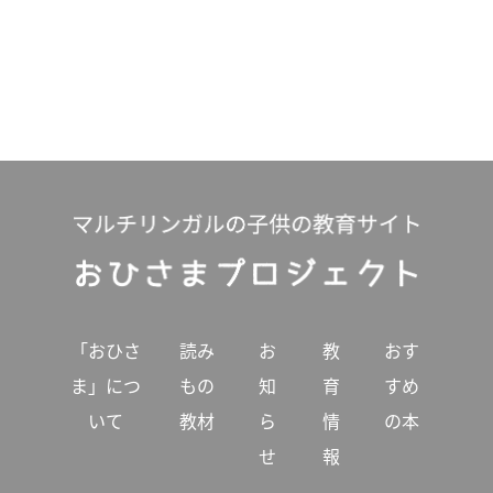
「おひさ
読み
お
教
おす
ま」につ
もの
知
育
すめ
いて
教材
ら
情
の本
せ
報