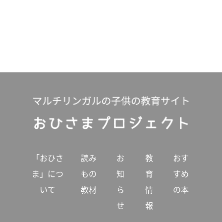
「おひさ
読み
お
教
おす
ま」につ
もの
知
育
すめ
いて
教材
ら
情
の本
せ
報