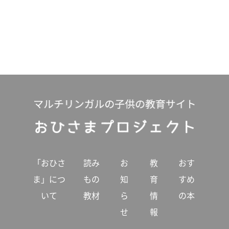
「おひさ
読み
お
教
おす
ま」につ
もの
知
育
すめ
いて
教材
ら
情
の本
せ
報