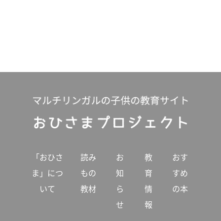
「おひさ
読み
お
教
おす
ま」につ
もの
知
育
すめ
いて
教材
ら
情
の本
せ
報