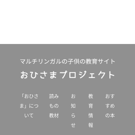
「おひさ
読み
お
教
おす
ま」につ
もの
知
育
すめ
いて
教材
ら
情
の本
せ
報