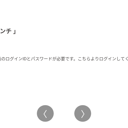
ンチ 」
のログインIDとパスワードが必要です。こちらより
ログイン
して
〈
〉